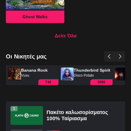
Ghost Walks
Δείτε Όλα
Οι Νικητές μας
Banana Rock
Thunderbird Spirit
8
Vuxu
Disco Potato
T
74€
308€
1
Πακέτο καλωσορίσματος
100% Ταίριασμα