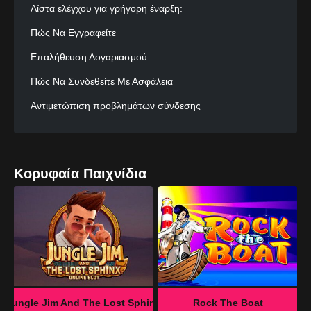
Λίστα ελέγχου για γρήγορη έναρξη:
Πώς Να Εγγραφείτε
Επαλήθευση Λογαριασμού
Πώς Να Συνδεθείτε Με Ασφάλεια
Αντιμετώπιση προβλημάτων σύνδεσης
Επιλογή παιχνιδιού
Ζωντανό Καζίνο
Κορυφαία Παιχνίδια
Μπόνους Και Προωθήσεις
Δωρεάν Γυρίσματα
Εβδομαδιαία επιστροφή μετρητών
Τουρνουά Και Αγώνες
Πώς να χρησιμοποιήσετε τους κωδικούς προσφοράς
Τι να κάνετε εάν ένας κώδικας δεν λειτουργεί
Jungle Jim And The Lost Sphinx
Rock The Boat