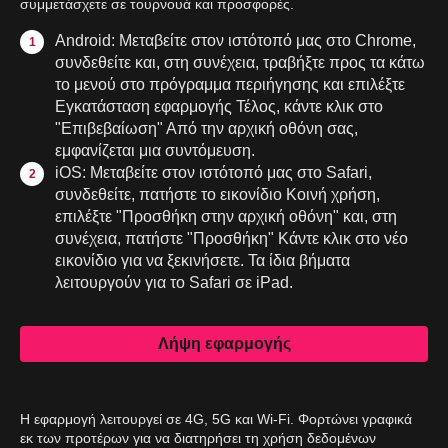
συμμετάσχετε σε τουρνουά και προσφορές.
Android: Μεταβείτε στον ιστότοπό μας στο Chrome,
συνδεθείτε και, στη συνέχεια, τραβήξτε προς τα κάτω
το μενού στο πρόγραμμα περιήγησης και επιλέξτε
Εγκατάσταση εφαρμογής Τέλος, κάντε κλικ στο
"Επιβεβαίωση" Από την αρχική οθόνη σας,
εμφανίζεται μια συντόμευση.
iOS: Μεταβείτε στον ιστότοπό μας στο Safari,
συνδεθείτε, πατήστε το εικονίδιο Κοινή χρήση,
επιλέξτε "Προσθήκη στην αρχική οθόνη" και, στη
συνέχεια, πατήστε "Προσθήκη" Κάντε κλικ στο νέο
εικονίδιο για να ξεκινήσετε. Τα ίδια βήματα
λειτουργούν για το Safari σε iPad.
Λήψη εφαρμογής
Η εφαρμογή λειτουργεί σε 4G, 5G και Wi-Fi. Φορτώνει γραφικά
εκ των προτέρων για να διατηρήσει τη χρήση δεδομένων