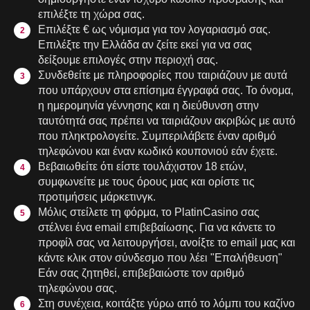
επιλέξτε τη χώρα σας.
Επιλέξτε € ως νόμισμα για τον λογαριασμό σας.
Επιλέξτε την Ελλάδα αν ζείτε εκεί για να σας
δείξουμε επιλογές στην περιοχή σας.
Συνδεθείτε με πληροφορίες που ταιριάζουν με αυτά
που υπάρχουν στα επίσημα έγγραφά σας. Το όνομα,
η ημερομηνία γέννησης και η διεύθυνση στην
ταυτότητά σας πρέπει να ταιριάζουν ακριβώς με αυτό
που πληκτρολογείτε. Συμπεριλάβετε έναν αριθμό
τηλεφώνου και έναν κωδικό κουπονιού εάν έχετε.
Βεβαιωθείτε ότι είστε τουλάχιστον 18 ετών,
συμφωνείτε με τους όρους μας και ορίστε τις
προτιμήσεις μάρκετινγκ.
Μόλις στείλετε τη φόρμα, το PlatinCasino σας
στέλνει ένα email επιβεβαίωσης. Για να κάνετε το
προφίλ σας να λειτουργήσει, ανοίξτε το email μας και
κάντε κλικ στον σύνδεσμο που λέει "Επαλήθευση"
Εάν σας ζητηθεί, επιβεβαιώστε τον αριθμό
τηλεφώνου σας.
Στη συνέχεια, κοιτάξτε γύρω από το λόμπι του καζίνο