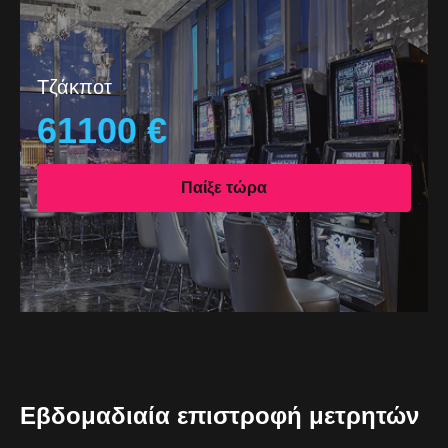
Τζάκποτ
61100 €
Παίξε τώρα
Εβδομαδιαία επιστροφή μετρητών