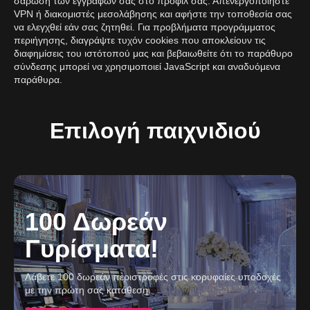
σάρωση των εγγράφων σας στο προφίλ σας. Απενεργοποιήστε
VPN ή διακομιστές μεσολάβησης και αφήστε την τοποθεσία σας
να ελεγχθεί εάν σας ζητηθεί. Για προβλήματα προγράμματος
περιήγησης, διαγράψτε τυχόν cookies που αποκλείουν τις
διαφημίσεις του ιστότοπού μας και βεβαιωθείτε ότι το παράθυρο
σύνδεσης μπορεί να χρησιμοποιεί JavaScript και αναδυόμενα
παράθυρα.
Επιλογή παιχνιδιού
100 Δωρεάν
Γυρίσματα!
Λάβετε 100 δωρεάν περιστροφές στις κορυφαίες υποδοχές
με την πρώτη σας κατάθεση.