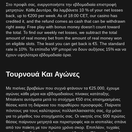
Στο προφίλ σας, ενεργοποιήστε την εβδομαδιαία επιστροφή
μετρητών. Κάθε Δευτέρα, θα λαμβάνετε 10 % of your net losses
back, up to €200 per week. As of 18:00 CET, our casino has
credited it, and the refund comes as cash that can be withdrawn
right away. Free play with bonus money doesn't count toward
the total. To find our weekly net losses, we subtract the total
amount of real money bet from the amount of real money won
on eligible slots. The least you can get back is €5. The standard
rate is 10%. Τα επίπεδα VIP μπορεί να δουν αυξήσεις 15% και να
έχουν υψηλότερα εβδομαδιαία όρια.
Τουρνουά Και Αγώνες
Με πισίνες βραβείων που συχνά φτάνουν τα €25.000, έχουμε
αγώνες κάθε μέρα και εβδομαδιαίους πίνακες κατάταξης.
Μπαίνετε αυτόματα μετά το στοίχημα €50 στις επισημασμένες
θέσεις κατά τη διάρκεια του παραθύρου προσφοράς. Παίρνετε
πόντους για τους καλύτερους πολλαπλασιαστές σας, όχι μόνο
για το μέγεθος του στοιχήματός σας. Οι νικητές στις 500 πρώτες
θέσεις παίρνουν μετρητά και περιστροφές και οι ισοπαλίες σπάνε
από τον παίκτη με τον πρώτο χρόνο σκορ. Επιπλέον, τυχαίες