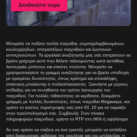
Διεκδικήστε τώρα
Μπορείτε να παίξετε πολλά παιχνίδια, συμπεριλαμβανομένων
κουλοχέρηδων, επιτραπέζιων παιχνιδιών και ζωντανών
αντιπροσώπων. Τα εργαλεία αναζήτησής μας σάς επιτρέπουν να
βρείτε γρήγορα αυτό που θέλετε ταξινομώντας κατά αστάθεια,
λειτουργίες μπόνους και ετικέτες στούντιο. Μπορείτε να
χρησιμοποιήσετε τη γραμμή αναζήτησης για να βρείτε υποδοχές
με ορισμένες δυνατότητες, όπως κράτημα και επανάληψη,
επέκταση μπαλαντέρ ή πολλαπλασιαστές. Ξεκινήστε με γύρους
επίδειξης για να συνηθίσετε τον τρόπο λειτουργίας του
παιχνιδιού. Για πολλές πιθανότητες να κερδίσετε, δοκιμάστε
γραμμές με πολλές δυνατότητες, όπως παιχνίδια Megaways, και
ορίστε το κόστος περιστροφής σας από €0, 10 για να ταιριάζει
στον προϋπολογισμό σας. Συμβουλή: Στον πίνακα
πληροφοριών παιχνιδιού, ορίστε το RTP στο 96% ή υψηλότερο.
Αν σας αρέσει να παίζετε σε ένα τραπέζι, μπορείτε να επιλέξετε
από διαφορετικές εκδόσεις της ρουλέτας και του μπλάκτζακ, η