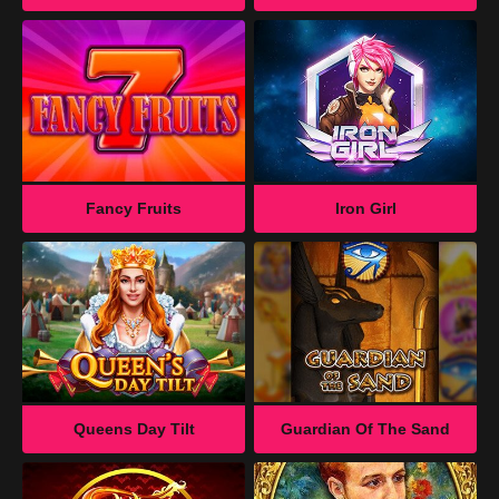
Εφαρμογή για κινητά για PlatinCasino: Παίξτε σε
Android, Ios και άλλες συσκευές
Εγκατάσταση και Συμβατότητα
Πρόγραμμα VIP
Πώς Να Προκρίθει Και Να Διατηρήσετε Τη Βαθμίδα Σας
Ασφάλεια
Fancy Fruits
Iron Girl
Χρηματοκιβώτια Καταθέσεις Και Έλεγχοι Λογαριασμών
Υπεύθυνο Παιχνίδι
Όρια και Διαθέσιμα Εργαλεία
Αυτοαποκλεισμός και Time-out
Επαλήθευση ηλικίας
Queens Day Tilt
Guardian Of The Sand
Συμβουλές για παίκτες
Επιλογή Παιχνιδιών Υψηλής Επιστροφής